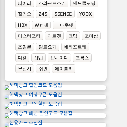
띠어리
스와로브스키
엔드클로딩
질리오
24S
SSENSE
YOOX
HBX
W컨셉
더아웃넷
미스터포터
아르켓
크림
조마샵
조말론
알로요가
네타포르테
디젤
샵밥
샵사이다
크록스
무신사
쉬인
에이블리