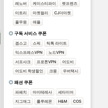
레노버
케이스티파이
펫프렌즈
미트리
마켓컬리
CJ더마켓
풀무원
애플
구독 서비스 쿠폰
겜스고
스픽
틱톡 라이트
익스프레스VPN
노드VPN
서프샤크
프로톤VPN
어도비
어도비 학생할인
크몽
우버택시
패션 쿠폰
파페치
마이테레사
세타이어
지그재그
룰루레몬
H&M
COS