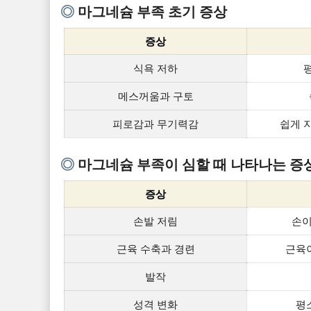
마그네슘 부족 초기 증상
증상
식욕 저하
메스꺼움과 구토
피로감과 무기력감
쉽게 
마그네슘 부족이 심할 때 나타나는 증
증상
손발 저림
손이
근육 수축과 경련
근육이
발작
성격 변화
평