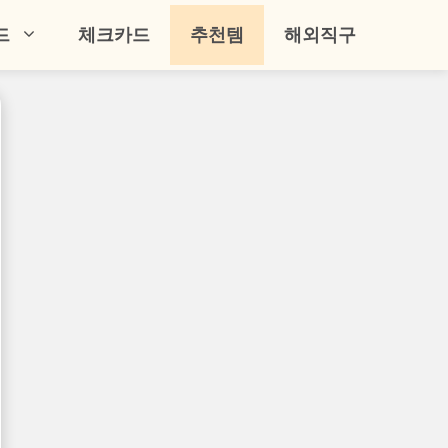
드
체크카드
추천템
해외직구