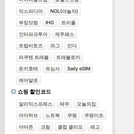
익스피디아
NOL(야놀자)
부킹닷컴
IHG
트리플
인터파크투어
제주패스
트립비토즈
와그
민다
라쿠텐 트래블
트래블로카
돈키호테
유심사
Saily eSIM
에어알로
쇼핑 할인코드
알리익스프레스
테무
오늘의집
아이허브
노트북
쿠팡
쿠팡이츠
아마존
크림
클럽 클리오
레고