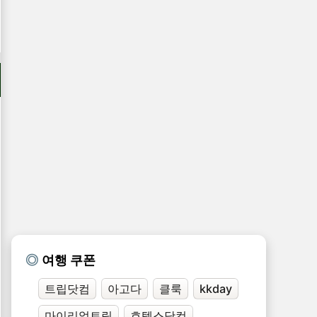
여행 쿠폰
트립닷컴
아고다
클룩
kkday
마이리얼트립
호텔스닷컴