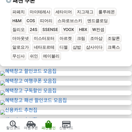
패션 쿠폰
파페치
마이테레사
세타이어
지그재그
룰루레몬
H&M
COS
띠어리
스와로브스키
엔드클로딩
질리오
24S
SSENSE
YOOX
HBX
W컨셉
더아웃넷
미스터포터
아르켓
크림
조마샵
조말론
알로요가
네타포르테
디젤
샵밥
샵사이다
크록스
무신사
쉬인
에이블리
할인코드
여행쿠폰
패션할인
신용카드