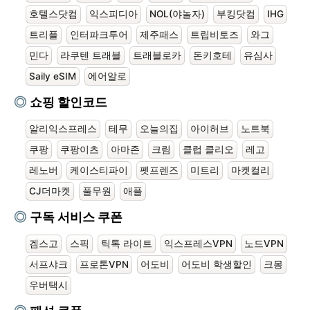
호텔스닷컴
익스피디아
NOL(야놀자)
부킹닷컴
IHG
트리플
인터파크투어
제주패스
트립비토즈
와그
민다
라쿠텐 트래블
트래블로카
돈키호테
유심사
Saily eSIM
에어알로
쇼핑 할인코드
알리익스프레스
테무
오늘의집
아이허브
노트북
쿠팡
쿠팡이츠
아마존
크림
클럽 클리오
레고
레노버
케이스티파이
펫프렌즈
미트리
마켓컬리
CJ더마켓
풀무원
애플
구독 서비스 쿠폰
겜스고
스픽
틱톡 라이트
익스프레스VPN
노드VPN
서프샤크
프로톤VPN
어도비
어도비 학생할인
크몽
우버택시