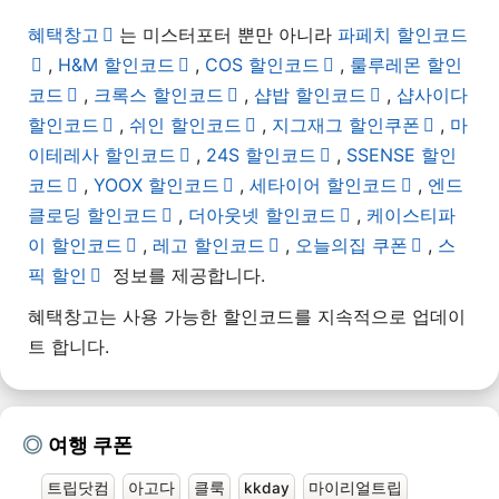
혜택창고
는 미스터포터 뿐만 아니라
파페치 할인코드
,
H&M 할인코드
,
COS 할인코드
,
룰루레몬 할인
코드
,
크록스 할인코드
,
샵밥 할인코드
,
샵사이다
할인코드
,
쉬인 할인코드
,
지그재그 할인쿠폰
,
마
이테레사 할인코드
,
24S 할인코드
,
SSENSE 할인
코드
,
YOOX 할인코드
,
세타이어 할인코드
,
엔드
클로딩 할인코드
,
더아웃넷 할인코드
,
케이스티파
이 할인코드
,
레고 할인코드
,
오늘의집 쿠폰
,
스
픽 할인
정보를 제공합니다.
혜택창고는 사용 가능한 할인코드를 지속적으로 업데이
트 합니다.
여행 쿠폰
트립닷컴
아고다
클룩
kkday
마이리얼트립