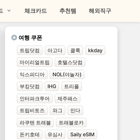
드
체크카드
추천템
해외직구
여행 쿠폰
트립닷컴
아고다
클룩
kkday
마이리얼트립
호텔스닷컴
익스피디아
NOL(야놀자)
부킹닷컴
IHG
트리플
인터파크투어
제주패스
트립비토즈
와그
민다
라쿠텐 트래블
트래블로카
돈키호테
유심사
Saily eSIM