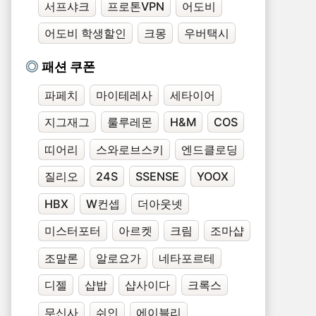
서프샤크
프로톤VPN
어도비
어도비 학생할인
크몽
우버택시
패션 쿠폰
파페치
마이테레사
세타이어
지그재그
룰루레몬
H&M
COS
띠어리
스와로브스키
엔드클로딩
질리오
24S
SSENSE
YOOX
HBX
W컨셉
더아웃넷
미스터포터
아르켓
크림
조마샵
조말론
알로요가
네타포르테
디젤
샵밥
샵사이다
크록스
무신사
쉬인
에이블리