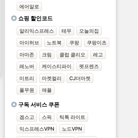
에어알로
쇼핑 할인코드
알리익스프레스
테무
오늘의집
아이허브
노트북
쿠팡
쿠팡이츠
아마존
크림
클럽 클리오
레고
레노버
케이스티파이
펫프렌즈
미트리
마켓컬리
CJ더마켓
풀무원
애플
구독 서비스 쿠폰
겜스고
스픽
틱톡 라이트
익스프레스VPN
노드VPN