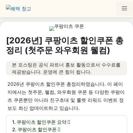
[2026년] 쿠팡이츠 할인쿠폰 총
정리 (첫주문 와우회원 웰컴)
본 포스팅은 공식 파트너 홍보 활동으로서 수수료를
제공받습니다. 운영에 큰 힘이 됩니다.
2026년 쿠팡이츠 할인쿠폰 총정리하였습니다. 이 페이
지에서는 첫주문, 웰컴, 와우회원 쿠폰 등 다양한 쿠팡이
츠 쿠폰뿐만 아니라 친구초대 및 룰렛 리워드 이벤트 정
보도 최신 업데이트하고 있습니다.
쿠팡이츠 할인쿠폰 요약
쿠팡이츠 할인쿠폰