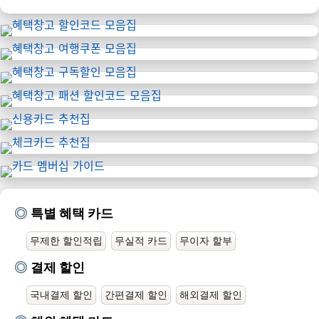
특별 혜택 카드
무제한 할인적립
무실적 카드
무이자 할부
결제 할인
국내결제 할인
간편결제 할인
해외결제 할인