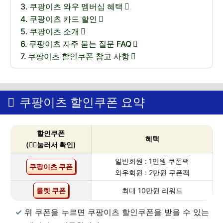
쿠팡이츠 와우 멤버십 혜택
쿠팡이츠 카드 할인
쿠팡이츠 소개
쿠팡이츠 자주 묻는 질문 FAQ
쿠팡이츠 할인쿠폰 참고 사항
쿠팡이츠 할인쿠폰 요약
할인쿠폰
혜택
(👇🏻눌러서 확인)
일반회원 : 1만원 쿠폰팩
쿠팡이츠 쿠폰
와우회원 : 2만원 쿠폰팩
룰렛 쿠폰
최대 10만원 리워드
위 쿠폰을 누르면 쿠팡이츠 할인쿠폰을 받을 수 있는