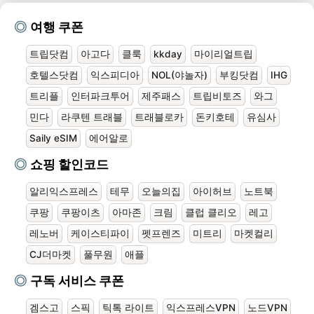
여행 쿠폰
트립닷컴
아고다
클룩
kkday
마이리얼트립
호텔스닷컴
익스피디아
NOL(야놀자)
부킹닷컴
IHG
트리플
인터파크투어
제주패스
트립비토즈
와그
민다
라쿠텐 트래블
트래블로카
돈키호테
유심사
Saily eSIM
에어알로
쇼핑 할인코드
알리익스프레스
테무
오늘의집
아이허브
노트북
쿠팡
쿠팡이츠
아마존
크림
클럽 클리오
레고
레노버
케이스티파이
펫프렌즈
미트리
마켓컬리
CJ더마켓
풀무원
애플
구독 서비스 쿠폰
겜스고
스픽
틱톡 라이트
익스프레스VPN
노드VPN