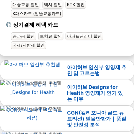
대중교통 할인
택시 할인
KTX 할인
K패스카드 (알뜰교통카드)
정기결제 혜택 카드
공과금 할인
보험료 할인
아파트관리비 할인
국세/지방세 할인
아이허브 임산부 영양제 추
천 및 고르는법
아이허브 상품추천
,
추천템
아이허브 Designs for
Health 영양제가 인기 있
는 이유
아이허브 상품추천
,
추천템
CGN(캘리포니아 골드 뉴
트리션) 믿을만한가｜품질
및 안전성 분석