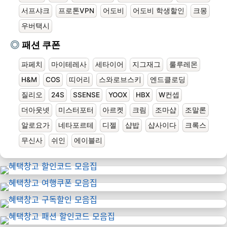
서프샤크
프로톤VPN
어도비
어도비 학생할인
크몽
우버택시
패션 쿠폰
파페치
마이테레사
세타이어
지그재그
룰루레몬
H&M
COS
띠어리
스와로브스키
엔드클로딩
질리오
24S
SSENSE
YOOX
HBX
W컨셉
더아웃넷
미스터포터
아르켓
크림
조마샵
조말론
알로요가
네타포르테
디젤
샵밥
샵사이다
크록스
무신사
쉬인
에이블리