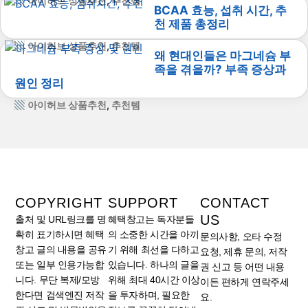
아이허브 상품추천
,
추천템
BCAA 효능, 섭취 시간, 추
천 제품 총정리
아이허브 상품추천
,
추천템
왜 현대인들은 마그네슘 부
족을 겪을까? 부족 증상과
원인 정리
아이허브 상품추천
,
추천템
COPYRIGHT
SUPPORT
CONTACT
US
출처 및 URL링크를 명
혜택창고는 독자분들
확히 표기하시면 혜택
의 소중한 시간을 아끼
문의사항, 오타 수정
창고 글의 내용을 공유
기 위해 최선을 다하고
요청, 제휴 문의, 저작
또는 일부 인용가능합
있습니다. 하나의 글을
권 신고 등 어떤 내용
니다. 무단 복제/모방
위해 최대 40시간 이상
이든 편하게 연락주세
한다면 검색엔진 저작
을 투자하며, 필요한
요.