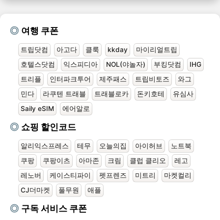
여행 쿠폰
트립닷컴
아고다
클룩
kkday
마이리얼트립
호텔스닷컴
익스피디아
NOL(야놀자)
부킹닷컴
IHG
트리플
인터파크투어
제주패스
트립비토즈
와그
민다
라쿠텐 트래블
트래블로카
돈키호테
유심사
Saily eSIM
에어알로
쇼핑 할인코드
알리익스프레스
테무
오늘의집
아이허브
노트북
쿠팡
쿠팡이츠
아마존
크림
클럽 클리오
레고
레노버
케이스티파이
펫프렌즈
미트리
마켓컬리
CJ더마켓
풀무원
애플
구독 서비스 쿠폰