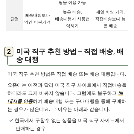
핑몰 이용 가능
늦은 배송,
제일 비싼 가격,
배송대행보다
단점
배송대행지 사용법
직접배송보다 늦
약간 비싼가격
익히기
은 배송
미국 직구 추천 방법 – 직접 배송, 배
송 대행
미국 직구 추천 방법은 직접 배송 또는 배송 대행입니다.
요즘에는 예전과 달리 미국 직구 사이트에서 직접배송을
하더라도 크게 비싸지 않습니다. 그럼에도 불구하고
배
대지를 이용
하여 배송대행 또는 구매대행을 통해 구매하
는 경우가 많은데요. 그 이유는 아래와 같습니다.
한국에서 구할수 없는 상품을 미국 직구 사이트에서
판매하는 경우