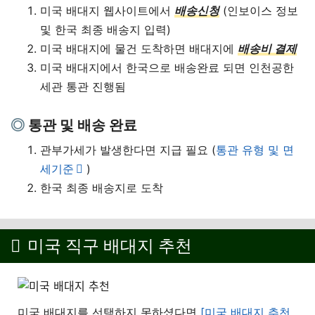
미국 배대지 웹사이트에서
배송신청
(인보이스 정보
및 한국 최종 배송지 입력)
미국 배대지에 물건 도착하면 배대지에
배송비 결제
미국 배대지에서 한국으로 배송완료 되면 인천공한
세관 통관 진행됨
통관 및 배송 완료
관부가세가 발생한다면 지급 필요 (
통관 유형 및 면
세기준
)
한국 최종 배송지로 도착
미국 직구 배대지 추천
미국 배대지를 선택하지 못하셨다면
[미국 배대지 추천