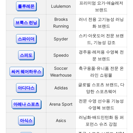
프리미엄 요가·애슬레저
룰루레몬
Lululemon
브랜드
Brooks
러너 전용 고기능성 러닝
브룩스 런닝
Running
화 브랜드
스키·아웃도어 전문 브랜
스파이더
Spyder
드, 기능성 강조
경주용·레저용 수영복 전
스피도
Speedo
문 브랜드
Soccer
축구용품·유니폼 전문 온
싸커 웨어하우스
Wearhouse
라인 쇼핑몰
글로벌 스포츠 브랜드, 다
아디다스
Adidas
양한 스포츠웨어
전문 수영 선수용 기능성
아레나 스포츠
Arena Sport
수영복 브랜드
러닝화·배드민턴화 등 퍼
아식스
Asics
포먼스 슈즈 강점