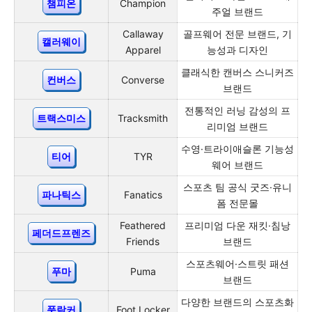
챔피온
Champion
주얼 브랜드
Callaway
골프웨어 전문 브랜드, 기
캘러웨이
Apparel
능성과 디자인
클래식한 캔버스 스니커즈
컨버스
Converse
브랜드
전통적인 러닝 감성의 프
트랙스미스
Tracksmith
리미엄 브랜드
수영·트라이애슬론 기능성
티어
TYR
웨어 브랜드
스포츠 팀 공식 굿즈·유니
파나틱스
Fanatics
폼 전문몰
Feathered
프리미엄 다운 재킷·침낭
페더드프렌즈
Friends
브랜드
스포츠웨어·스트릿 패션
푸마
Puma
브랜드
다양한 브랜드의 스포츠화
풋락커
Foot Locker