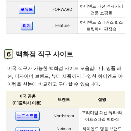
하이엔드 패션·액세서리
포워드
FORWARD
전문 쇼핑몰
하이엔드 스니커즈 & 스
피쳐
Feature
트릿웨어 편집숍
백화점 직구 사이트
미국 직구가 가능한 백화점 사이트 모음입니다. 명품 패
션, 디자이너 브랜드, 뷰티 제품까지 다양한 하이엔드 아
이템을 한눈에 비교하고 구매할 수 있습니다.
미국 공홈
브랜드
설명
(👇🏻클릭시 이동)
프리미엄 패션·뷰티·라
노드스트롬
Nordstrom
이프스타일 백화점
Neiman
하이엔드 명품 브랜드