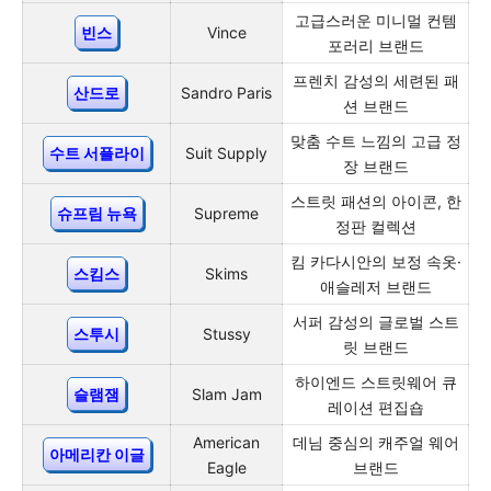
고급스러운 미니멀 컨템
빈스
Vince
포러리 브랜드
프렌치 감성의 세련된 패
산드로
Sandro Paris
션 브랜드
맞춤 수트 느낌의 고급 정
수트 서플라이
Suit Supply
장 브랜드
스트릿 패션의 아이콘, 한
슈프림 뉴욕
Supreme
정판 컬렉션
킴 카다시안의 보정 속옷·
스킴스
Skims
애슬레저 브랜드
서퍼 감성의 글로벌 스트
스투시
Stussy
릿 브랜드
하이엔드 스트릿웨어 큐
슬램잼
Slam Jam
레이션 편집숍
American
데님 중심의 캐주얼 웨어
아메리칸 이글
Eagle
브랜드