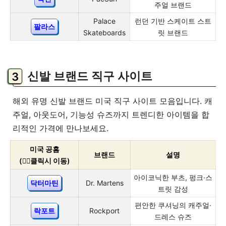
주얼 브랜드
Palace
런던 기반 스케이트 스트
팔라스
Skateboards
릿 브랜드
신발 브랜드 직구 사이트
해외 유명 신발 브랜드 미국 직구 사이트 모음입니다. 캐
주얼, 아웃도어, 기능성 슈즈까지 트렌디한 아이템을 합
리적인 가격에 만나보세요.
미국 공홈
브랜드
설명
(👇🏻클릭시 이동)
아이코닉한 부츠, 펑크·스
닥터마틴
Dr. Martens
트릿 감성
편안한 쿠셔닝의 캐주얼·
락포트
Rockport
드레스 슈즈