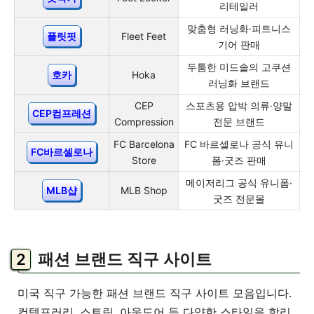
리테일러
맞춤형 러닝화·피트니스
플릿핏
Fleet Feet
기어 판매
두툼한 미드솔의 고쿠션
호카
Hoka
러닝화 브랜드
CEP
스포츠용 압박 의류·양말
CEP컴프레션
Compression
전문 브랜드
FC Barcelona
FC 바르셀로나 공식 유니
FC바르셀로나
Store
폼·굿즈 판매
메이저리그 공식 유니폼·
MLB샵
MLB Shop
굿즈 전문몰
패션 브랜드 직구 사이트
미국 직구 가능한 패션 브랜드 직구 사이트 모음입니다.
컨템포러리, 스트릿, 아웃도어 등 다양한 스타일을 합리