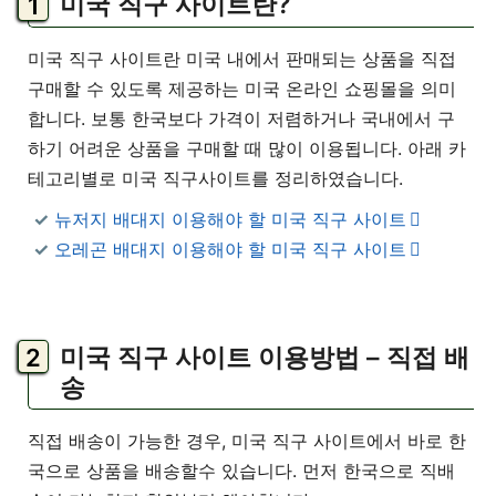
미국 직구 사이트란?
미국 직구 사이트란 미국 내에서 판매되는 상품을 직접
구매할 수 있도록 제공하는 미국 온라인 쇼핑몰을 의미
합니다. 보통 한국보다 가격이 저렴하거나 국내에서 구
하기 어려운 상품을 구매할 때 많이 이용됩니다. 아래 카
테고리별로 미국 직구사이트를 정리하였습니다.
뉴저지 배대지 이용해야 할 미국 직구 사이트
오레곤 배대지 이용해야 할 미국 직구 사이트
미국 직구 사이트 이용방법 – 직접 배
송
직접 배송이 가능한 경우, 미국 직구 사이트에서 바로 한
국으로 상품을 배송할수 있습니다. 먼저 한국으로 직배