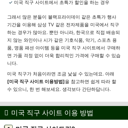
미국 직구 사이트에서 초특가 할인을 하는 경우
그래서 많은 분들이 블랙프라이데이 같은 초특가 행사
기간을 이용해 삼성 TV 같은 전자제품을 미국에서 직구
하는 경우가 많아요. 뿐만 아니라, 한국으로 직접 배송되
지 않는 와인이나 시가 같은 기호식품, 악기, 스포츠 용
품, 명품 패션 아이템 등을 미국 직구 사이트에서 구매하
면 가품 걱정 없이 더욱 합리적인 가격에 구매할 수 있습
니다.
미국 직구가 처음이라면 조금 낯설 수 있는데요. 아래
[미국 직구 사이트 이용방법]
을 참고하면 쉽게 따라 할
수 있으니, 한 번 해보세요. 생각보다 간단하답니다.
미국 직구 사이트 이용 방법