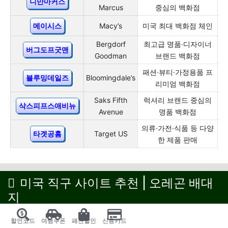
니만마커스
Marcus
중심의 백화점
메이시스
Macy’s
미국 최대 백화점 체인
Bergdorf
최고급 명품·디자이너
버그도프굿맨
Goodman
브랜드 백화점
패션·뷰티·가정용품 프
블루밍데일즈
Bloomingdale’s
리미엄 백화점
Saks Fifth
럭셔리 브랜드 중심의
삭스피프스애비뉴
Avenue
명품 백화점
의류·가전·식품 등 다양
타겟공홈
Target US
한 제품 판매
미국 직구 사이트 추천 | 오레곤 배대
지
할인코드
여행쿠폰
패션할인
신용카드