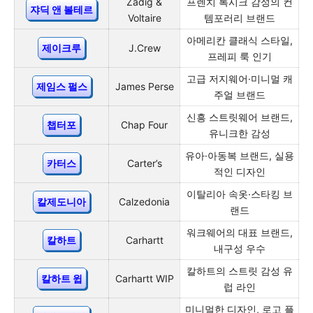
Zadig &
프렌치 록시크 감성의 컨
쟈딕 앤 볼테르
Voltaire
템포러리 브랜드
아메리칸 클래식 스타일,
제이크루
J.Crew
프레피 룩 인기
고급 저지웨어·미니멀 캐
제임스 펄스
James Perse
주얼 브랜드
신흥 스트릿웨어 브랜드,
챕터포
Chap Four
유니크한 감성
유아·아동복 브랜드, 실용
카터스
Carter’s
적인 디자인
이탈리아 속옷·스타킹 브
칼제도니아
Calzedonia
랜드
워크웨어의 대표 브랜드,
칼하트
Carhartt
내구성 우수
칼하트의 스트릿 감성 유
칼하트 윕
Carhartt WIP
럽 라인
미니멀한 디자인, 로고 플