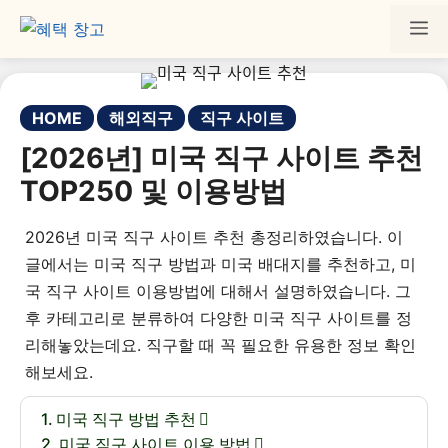
HOME
해외직구
직구 사이트
[2026년] 미국 직구 사이트 추천
TOP250 및 이용방법
2026년 미국 직구 사이트 추천 총정리하였습니다. 이
글에서는 미국 직구 방법과 미국 배대지를 추천하고, 미
국 직구 사이트 이용방법에 대해서 설명하였습니다. 그
후 카테고리로 분류하여 다양한 미국 직구 사이트를 정
리해놓았는데요. 직구할 때 꼭 필요한 유용한 정보 확인
해보세요.
미국 직구 방법 추천
미국 직구 사이트 이용 방법