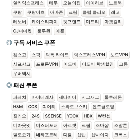
알리익스프레스
테무
오늘의집
아이허브
노트북
쿠팡
쿠팡이츠
아마존
크림
클럽 클리오
레고
레노버
케이스티파이
펫프렌즈
미트리
마켓컬리
CJ더마켓
풀무원
애플
구독 서비스 쿠폰
겜스고
스픽
틱톡 라이트
익스프레스VPN
노드VPN
서프샤크
프로톤VPN
어도비
어도비 학생할인
크몽
우버택시
패션 쿠폰
파페치
마이테레사
세타이어
지그재그
룰루레몬
H&M
COS
띠어리
스와로브스키
엔드클로딩
질리오
24S
SSENSE
YOOX
HBX
W컨셉
더아웃넷
미스터포터
아르켓
크림
조마샵
조말론
알로요가
네타포르테
디젤
샵밥
샵사이다
크록스