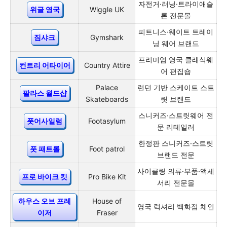
자전거·러닝·트라이애슬
위글 영국
Wiggle UK
론 전문몰
피트니스·웨이트 트레이
짐샤크
Gymshark
닝 웨어 브랜드
프리미엄 영국 클래식웨
컨트리 어타이어
Country Attire
어 편집숍
Palace
런던 기반 스케이트 스트
팔라스 월드샵
Skateboards
릿 브랜드
스니커즈·스트릿웨어 전
풋어사일럼
Footasylum
문 리테일러
한정판 스니커즈·스트릿
풋 패트롤
Foot patrol
브랜드 전문
사이클링 의류·부품·액세
프로 바이크 킷
Pro Bike Kit
서리 전문몰
하우스 오브 프레
House of
영국 럭셔리 백화점 체인
이저
Fraser