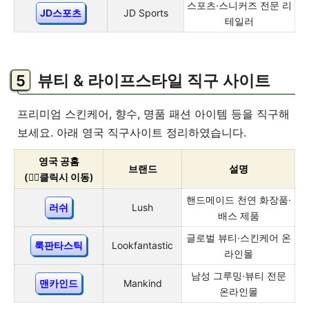
스포츠·스니커즈 전문 리
JD스포츠
JD Sports
테일러
뷰티 & 라이프스타일 직구 사이트
프리미엄 스킨케어, 향수, 명품 패션 아이템 등을 직구해
보세요. 아래 영국 직구사이트 정리하였습니다.
영국 공홈
브랜드
설명
(👇🏻클릭시 이동)
핸드메이드 천연 화장품·
러쉬
Lush
배스 제품
글로벌 뷰티·스킨케어 온
룩판타스틱
Lookfantastic
라인몰
남성 그루밍·뷰티 전문
맨카인드
Mankind
온라인몰