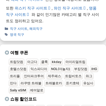
또한
위스키 직구 사이트
,
와인 직구 사이트
,
명품
직구 사이트
와 같이 인기많은 카테고리 별 직구 사이
트도 정리하고 있어요.
직구 사이트
,
해외직구
영국 직구
여행 쿠폰
트립닷컴
아고다
클룩
kkday
마이리얼트립
호텔스닷컴
익스피디아
NOL(야놀자)
부킹닷컴
IHG
트리플
인터파크투어
제주패스
트립비토즈
와그
민다
라쿠텐 트래블
트래블로카
돈키호테
유심사
Saily eSIM
에어알로
쇼핑 할인코드