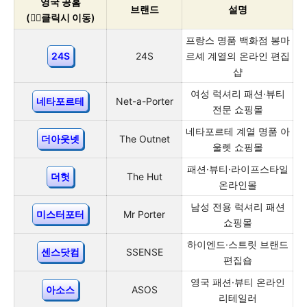
영국 공홈
브랜드
설명
(👇🏻클릭시 이동)
프랑스 명품 백화점 봉마
24S
24S
르셰 계열의 온라인 편집
샵
여성 럭셔리 패션·뷰티
네타포르테
Net-a-Porter
전문 쇼핑몰
네타포르테 계열 명품 아
더아웃넷
The Outnet
울렛 쇼핑몰
패션·뷰티·라이프스타일
더헛
The Hut
온라인몰
남성 전용 럭셔리 패션
미스터포터
Mr Porter
쇼핑몰
하이엔드·스트릿 브랜드
센스닷컴
SSENSE
편집숍
영국 패션·뷰티 온라인
아소스
ASOS
리테일러