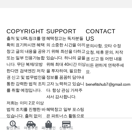
COPYRIGHT
SUPPORT
CONTACT
US
출처 및 URL링크를 명
혜택창고는 독자분들
확히 표기하시면 혜택
의 소중한 시간을 아끼
문의사항, 오타 수정
창고 글의 내용을 공유
기 위해 최선을 다하고
요청, 제휴 문의, 저작
또는 일부 인용가능합
있습니다. 하나의 글을
권 신고 등 어떤 내용
니다. 무단 복제/모방
위해 최대 40시간 이상
이든 편하게 연락주세
한다면 검색엔진 저작
을 투자하며, 필요한
요.
권 신고 및 법무법인을
정보를 꼼꼼히 담아내
통한 강력한 법적 조치
고자 노력하고 있습니
benefitshub7@gmail.com
를 취할 예정입니다.
다. 항상 관심 가져주
셔서 감사합니다.
저희는 이미 2곳 이상
법적 조치를 진행한 바
혜택창고 일부 포스팅
있습니다. 출처 없이
은 파트너스 활동으로
일부 문구만 수정한다
소정의 수수료를 받을
할인코드
여행쿠폰
패션할인
신용카드
고 해서 저작권 침해를
수 있습니다. 포스팅