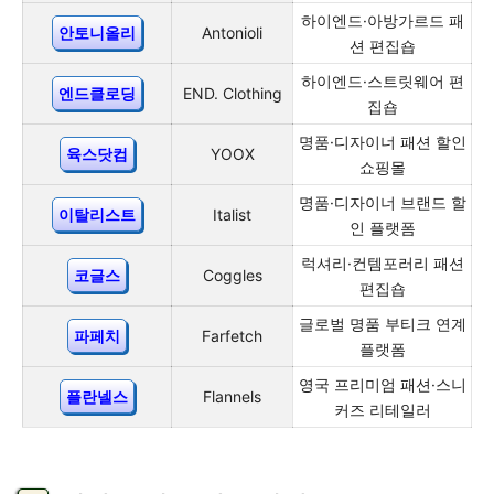
하이엔드·아방가르드 패
안토니올리
Antonioli
션 편집숍
하이엔드·스트릿웨어 편
엔드클로딩
END. Clothing
집숍
명품·디자이너 패션 할인
육스닷컴
YOOX
쇼핑몰
명품·디자이너 브랜드 할
이탈리스트
Italist
인 플랫폼
럭셔리·컨템포러리 패션
코글스
Coggles
편집숍
글로벌 명품 부티크 연계
파페치
Farfetch
플랫폼
영국 프리미엄 패션·스니
플란넬스
Flannels
커즈 리테일러