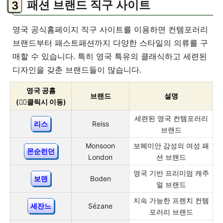
패션 브랜드 직구 사이트
영국 공식홈페이지 직구 사이트를 이용하면 컨템포러리
브랜드부터 패스트패션까지 다양한 스타일의 의류를 구
매할 수 있습니다. 특히 영국 특유의 클래식하고 세련된
디자인을 갖춘 브랜드들이 많습니다.
영국 공홈
브랜드
설명
(👇🏻클릭시 이동)
세련된 영국 컨템포러리
리스
Reiss
브랜드
Monsoon
보헤미안 감성의 여성 패
몬순런던
London
션 브랜드
영국 기반 프리미엄 캐주
보덴
Boden
얼 브랜드
지속 가능한 프렌치 컨템
세잔느
Sézane
포러리 브랜드