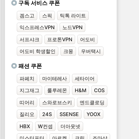
구독 서비스 쿠폰
겜스고
스픽
틱톡 라이트
익스프레스VPN
노드VPN
서프샤크
프로톤VPN
어도비
어도비 학생할인
크몽
우버택시
패션 쿠폰
파페치
마이테레사
세타이어
지그재그
룰루레몬
H&M
COS
띠어리
스와로브스키
엔드클로딩
질리오
24S
SSENSE
YOOX
HBX
W컨셉
더아웃넷
미스터포터
아르켓
크림
조마샵