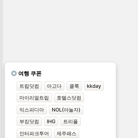
여행 쿠폰
트립닷컴
아고다
클룩
kkday
마이리얼트립
호텔스닷컴
익스피디아
NOL(야놀자)
부킹닷컴
IHG
트리플
인터파크투어
제주패스