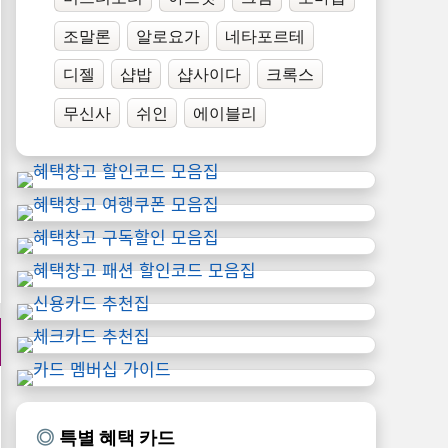
조말론
알로요가
네타포르테
디젤
샵밥
샵사이다
크록스
무신사
쉬인
에이블리
특별 혜택 카드