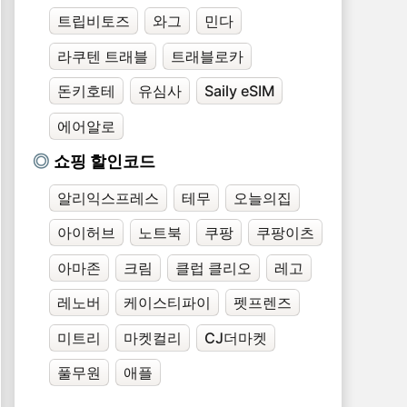
트립비토즈
와그
민다
라쿠텐 트래블
트래블로카
돈키호테
유심사
Saily eSIM
에어알로
쇼핑 할인코드
알리익스프레스
테무
오늘의집
아이허브
노트북
쿠팡
쿠팡이츠
아마존
크림
클럽 클리오
레고
레노버
케이스티파이
펫프렌즈
미트리
마켓컬리
CJ더마켓
풀무원
애플