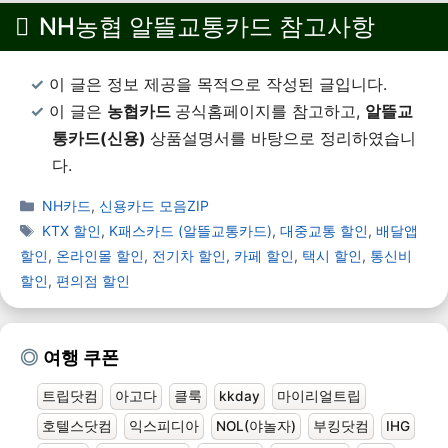
다. 이번 글에서는 LG 유플러스 자동
NH농협 알뜰교통카드 참고사항
납부 방법에 대해서 손쉬운 방법으로
간단...
더 보기
이 글은 정보 제공을 목적으로 작성된 글입니다.
이 글은
농협
카드
공식홈페이지를 참고하고,
알뜰교
통카드(신용)
상품설명서를 바탕으로 정리하였습니
다.
NH카드
,
신용카드 모음ZIP
KTX 할인
,
K패스카드 (알뜰교통카드)
,
대중교통 할인
,
배달앱
할인
,
온라인몰 할인
,
전기차 할인
,
카페 할인
,
택시 할인
,
통신비
할인
,
편의점 할인
여행 쿠폰
트립닷컴
아고다
클룩
kkday
마이리얼트립
호텔스닷컴
익스피디아
NOL(야놀자)
부킹닷컴
IHG