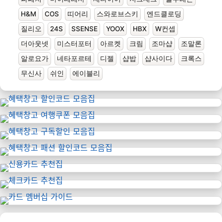
H&M
COS
띠어리
스와로브스키
엔드클로딩
질리오
24S
SSENSE
YOOX
HBX
W컨셉
더아웃넷
미스터포터
아르켓
크림
조마샵
조말론
알로요가
네타포르테
디젤
샵밥
샵사이다
크록스
무신사
쉬인
에이블리