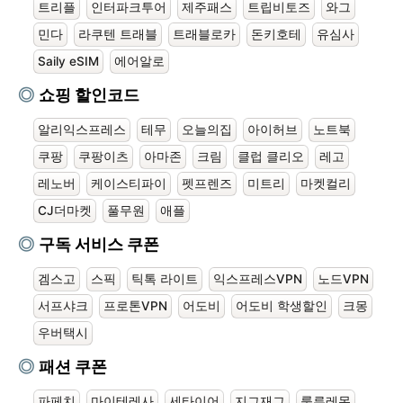
트리플
인터파크투어
제주패스
트립비토즈
와그
민다
라쿠텐 트래블
트래블로카
돈키호테
유심사
Saily eSIM
에어알로
쇼핑 할인코드
알리익스프레스
테무
오늘의집
아이허브
노트북
쿠팡
쿠팡이츠
아마존
크림
클럽 클리오
레고
레노버
케이스티파이
펫프렌즈
미트리
마켓컬리
CJ더마켓
풀무원
애플
구독 서비스 쿠폰
겜스고
스픽
틱톡 라이트
익스프레스VPN
노드VPN
서프샤크
프로톤VPN
어도비
어도비 학생할인
크몽
우버택시
패션 쿠폰
파페치
마이테레사
세타이어
지그재그
룰루레몬