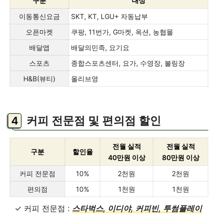
구분
대상
이동통신요금
SKT, KT, LGU+ 자동납부
오픈마켓
쿠팡, 11번가, G마켓, 옥션, 농협몰
배달앱
배달의민족, 요기요
스포츠
종합스포츠센터, 요가, 수영장, 볼링장
H&B(뷰티)
올리브영
커피 전문점 및 편의점 할인
전월 실적
전월 실적
구분
할인율
40만원 이상
80만원 이상
커피 전문점
10%
2천원
2천원
편의점
10%
1천원
1천원
커피 전문점 :
스타벅스, 이디야, 커피빈, 투썸플레이