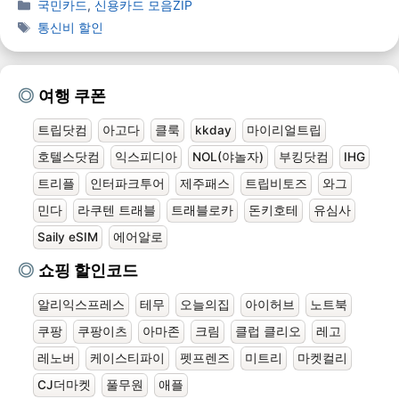
국민카드
,
신용카드 모음ZIP
통신비 할인
여행 쿠폰
트립닷컴
아고다
클룩
kkday
마이리얼트립
호텔스닷컴
익스피디아
NOL(야놀자)
부킹닷컴
IHG
트리플
인터파크투어
제주패스
트립비토즈
와그
민다
라쿠텐 트래블
트래블로카
돈키호테
유심사
Saily eSIM
에어알로
쇼핑 할인코드
알리익스프레스
테무
오늘의집
아이허브
노트북
쿠팡
쿠팡이츠
아마존
크림
클럽 클리오
레고
레노버
케이스티파이
펫프렌즈
미트리
마켓컬리
CJ더마켓
풀무원
애플