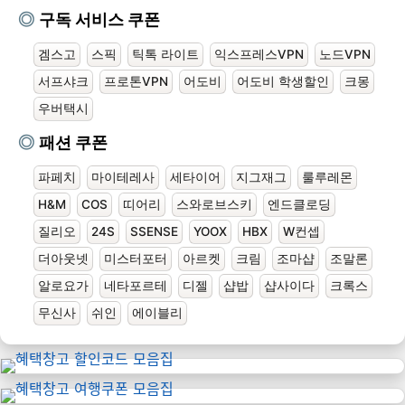
구독 서비스 쿠폰
겜스고
스픽
틱톡 라이트
익스프레스VPN
노드VPN
서프샤크
프로톤VPN
어도비
어도비 학생할인
크몽
우버택시
패션 쿠폰
파페치
마이테레사
세타이어
지그재그
룰루레몬
H&M
COS
띠어리
스와로브스키
엔드클로딩
질리오
24S
SSENSE
YOOX
HBX
W컨셉
더아웃넷
미스터포터
아르켓
크림
조마샵
조말론
알로요가
네타포르테
디젤
샵밥
샵사이다
크록스
무신사
쉬인
에이블리