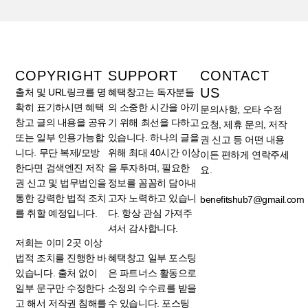
COPYRIGHT
SUPPORT
CONTACT
US
출처 및 URL링크를 명
혜택창고는 독자분들
확히 표기하시면 혜택
의 소중한 시간을 아끼
문의사항, 오타 수정
창고 글의 내용을 공유
기 위해 최선을 다하고
요청, 제휴 문의, 저작
또는 일부 인용가능합
있습니다. 하나의 글을
권 신고 등 어떤 내용
니다. 무단 복제/모방
위해 최대 40시간 이상
이든 편하게 연락주세
한다면 검색엔진 저작
을 투자하며, 필요한
요.
권 신고 및 법무법인을
정보를 꼼꼼히 담아내
통한 강력한 법적 조치
고자 노력하고 있습니
benefitshub7@gmail.com
를 취할 예정입니다.
다. 항상 관심 가져주
셔서 감사합니다.
저희는 이미 2곳 이상
법적 조치를 진행한 바
혜택창고 일부 포스팅
있습니다. 출처 없이
은 파트너스 활동으로
일부 문구만 수정한다
소정의 수수료를 받을
고 해서 저작권 침해를
수 있습니다. 포스팅