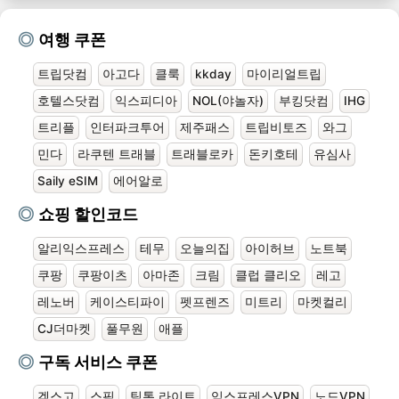
여행 쿠폰
트립닷컴
아고다
클룩
kkday
마이리얼트립
호텔스닷컴
익스피디아
NOL(야놀자)
부킹닷컴
IHG
트리플
인터파크투어
제주패스
트립비토즈
와그
민다
라쿠텐 트래블
트래블로카
돈키호테
유심사
Saily eSIM
에어알로
쇼핑 할인코드
알리익스프레스
테무
오늘의집
아이허브
노트북
쿠팡
쿠팡이츠
아마존
크림
클럽 클리오
레고
레노버
케이스티파이
펫프렌즈
미트리
마켓컬리
CJ더마켓
풀무원
애플
구독 서비스 쿠폰
겜스고
스픽
틱톡 라이트
익스프레스VPN
노드VPN