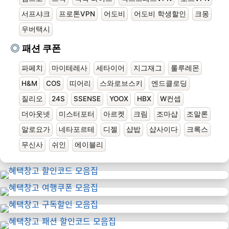
서프샤크
프로톤VPN
어도비
어도비 학생할인
크몽
우버택시
패션 쿠폰
파페치
마이테레사
세타이어
지그재그
룰루레몬
H&M
COS
띠어리
스와로브스키
엔드클로딩
질리오
24S
SSENSE
YOOX
HBX
W컨셉
더아웃넷
미스터포터
아르켓
크림
조마샵
조말론
알로요가
네타포르테
디젤
샵밥
샵사이다
크록스
무신사
쉬인
에이블리