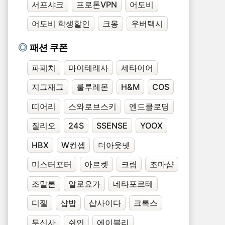
서프샤크
프로톤VPN
어도비
어도비 학생할인
크몽
우버택시
패션 쿠폰
파페치
마이테레사
세타이어
지그재그
룰루레몬
H&M
COS
띠어리
스와로브스키
엔드클로딩
질리오
24S
SSENSE
YOOX
HBX
W컨셉
더아웃넷
미스터포터
아르켓
크림
조마샵
조말론
알로요가
네타포르테
디젤
샵밥
샵사이다
크록스
무신사
쉬인
에이블리