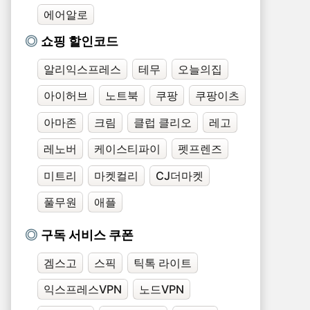
에어알로
쇼핑 할인코드
알리익스프레스
테무
오늘의집
아이허브
노트북
쿠팡
쿠팡이츠
아마존
크림
클럽 클리오
레고
레노버
케이스티파이
펫프렌즈
미트리
마켓컬리
CJ더마켓
풀무원
애플
구독 서비스 쿠폰
겜스고
스픽
틱톡 라이트
익스프레스VPN
노드VPN