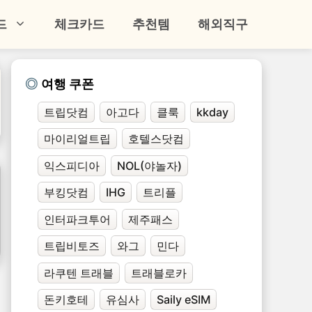
드
체크카드
추천템
해외직구
여행 쿠폰
트립닷컴
아고다
클룩
kkday
마이리얼트립
호텔스닷컴
익스피디아
NOL(야놀자)
부킹닷컴
IHG
트리플
인터파크투어
제주패스
트립비토즈
와그
민다
라쿠텐 트래블
트래블로카
돈키호테
유심사
Saily eSIM