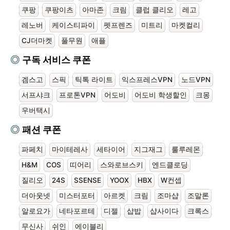
쿠팡
쿠팡이츠
아마존
크림
클럽 클리오
레고
레노버
케이스티파이
펫프렌즈
미트리
마켓컬리
CJ더마켓
풀무원
애플
구독 서비스 쿠폰
겜스고
스픽
틱톡 라이트
익스프레스VPN
노드VPN
서프샤크
프로톤VPN
어도비
어도비 학생할인
크몽
우버택시
패션 쿠폰
파페치
마이테레사
세타이어
지그재그
룰루레몬
H&M
COS
띠어리
스와로브스키
엔드클로딩
질리오
24S
SSENSE
YOOX
HBX
W컨셉
더아웃넷
미스터포터
아르켓
크림
조마샵
조말론
알로요가
네타포르테
디젤
샵밥
샵사이다
크록스
무신사
쉬인
에이블리