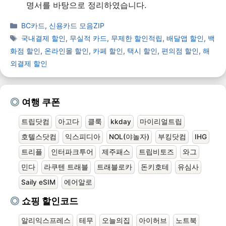
명서를 바탕으로 정리하였습니다.
BC카드
,
신용카드 모음ZIP
국내결제 할인
,
무실적 카드
,
무제한 할인적립
,
배달앱 할인
,
백
화점 할인
,
온라인몰 할인
,
카페 할인
,
택시 할인
,
편의점 할인
,
해
외결제 할인
여행 쿠폰
트립닷컴
아고다
클룩
kkday
마이리얼트립
호텔스닷컴
익스피디아
NOL(야놀자)
부킹닷컴
IHG
트리플
인터파크투어
제주패스
트립비토즈
와그
민다
라쿠텐 트래블
트래블로카
돈키호테
유심사
Saily eSIM
에어알로
쇼핑 할인코드
알리익스프레스
테무
오늘의집
아이허브
노트북