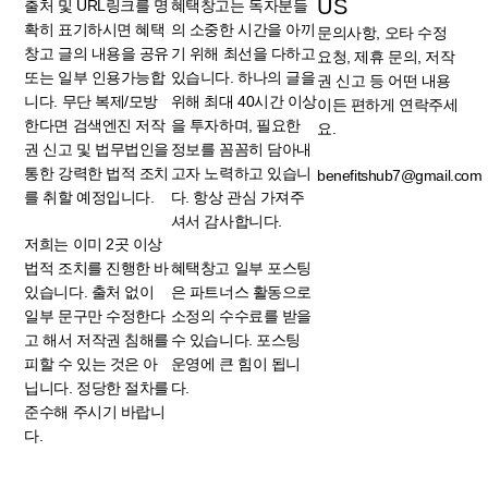
US
출처 및 URL링크를 명
혜택창고는 독자분들
확히 표기하시면 혜택
의 소중한 시간을 아끼
문의사항, 오타 수정
창고 글의 내용을 공유
기 위해 최선을 다하고
요청, 제휴 문의, 저작
또는 일부 인용가능합
있습니다. 하나의 글을
권 신고 등 어떤 내용
니다. 무단 복제/모방
위해 최대 40시간 이상
이든 편하게 연락주세
한다면 검색엔진 저작
을 투자하며, 필요한
요.
권 신고 및 법무법인을
정보를 꼼꼼히 담아내
통한 강력한 법적 조치
고자 노력하고 있습니
benefitshub7@gmail.com
를 취할 예정입니다.
다. 항상 관심 가져주
셔서 감사합니다.
저희는 이미 2곳 이상
법적 조치를 진행한 바
혜택창고 일부 포스팅
있습니다. 출처 없이
은 파트너스 활동으로
일부 문구만 수정한다
소정의 수수료를 받을
고 해서 저작권 침해를
수 있습니다. 포스팅
피할 수 있는 것은 아
운영에 큰 힘이 됩니
닙니다. 정당한 절차를
다.
준수해 주시기 바랍니
다.