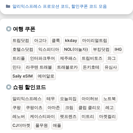
알리익스프레스 프로모션 코드
,
할인쿠폰 코드 모음
여행 쿠폰
트립닷컴
아고다
클룩
kkday
마이리얼트립
호텔스닷컴
익스피디아
NOL(야놀자)
부킹닷컴
IHG
트리플
인터파크투어
제주패스
트립비토즈
와그
민다
라쿠텐 트래블
트래블로카
돈키호테
유심사
Saily eSIM
에어알로
쇼핑 할인코드
알리익스프레스
테무
오늘의집
아이허브
노트북
쿠팡
쿠팡이츠
아마존
크림
클럽 클리오
레고
레노버
케이스티파이
펫프렌즈
미트리
마켓컬리
CJ더마켓
풀무원
애플