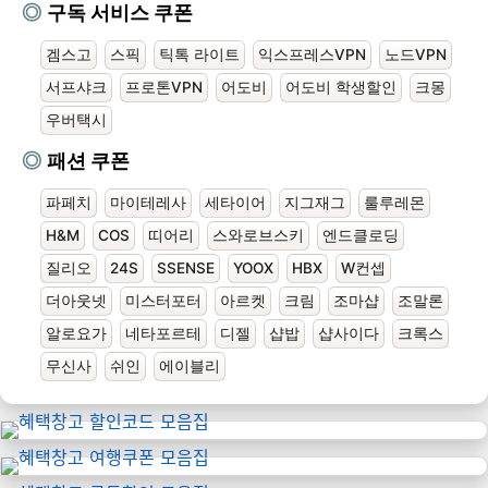
구독 서비스 쿠폰
겜스고
스픽
틱톡 라이트
익스프레스VPN
노드VPN
서프샤크
프로톤VPN
어도비
어도비 학생할인
크몽
우버택시
패션 쿠폰
파페치
마이테레사
세타이어
지그재그
룰루레몬
H&M
COS
띠어리
스와로브스키
엔드클로딩
질리오
24S
SSENSE
YOOX
HBX
W컨셉
더아웃넷
미스터포터
아르켓
크림
조마샵
조말론
알로요가
네타포르테
디젤
샵밥
샵사이다
크록스
무신사
쉬인
에이블리