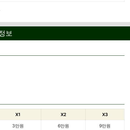
.
본정보
X1
X2
X3
3만원
6만원
9만원