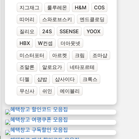
지그재그
룰루레몬
H&M
COS
띠어리
스와로브스키
엔드클로딩
질리오
24S
SSENSE
YOOX
HBX
W컨셉
더아웃넷
미스터포터
아르켓
크림
조마샵
조말론
알로요가
네타포르테
디젤
샵밥
샵사이다
크록스
무신사
쉬인
에이블리