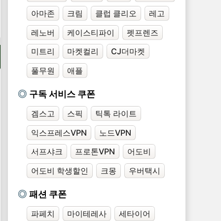
아마존
크림
클럽 클리오
레고
레노버
케이스티파이
펫프렌즈
미트리
마켓컬리
CJ더마켓
풀무원
애플
구독 서비스 쿠폰
겜스고
스픽
틱톡 라이트
익스프레스VPN
노드VPN
서프샤크
프로톤VPN
어도비
어도비 학생할인
크몽
우버택시
패션 쿠폰
파페치
마이테레사
세타이어