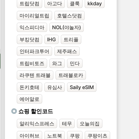
트립닷컴
아고다
클룩
kkday
마이리얼트립
호텔스닷컴
익스피디아
NOL(야놀자)
부킹닷컴
IHG
트리플
인터파크투어
제주패스
트립비토즈
와그
민다
라쿠텐 트래블
트래블로카
돈키호테
유심사
Saily eSIM
에어알로
쇼핑 할인코드
알리익스프레스
테무
오늘의집
아이허브
노트북
쿠팡
쿠팡이츠