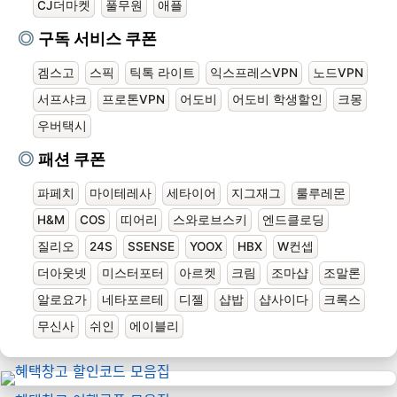
CJ더마켓
풀무원
애플
구독 서비스 쿠폰
겜스고
스픽
틱톡 라이트
익스프레스VPN
노드VPN
서프샤크
프로톤VPN
어도비
어도비 학생할인
크몽
우버택시
패션 쿠폰
파페치
마이테레사
세타이어
지그재그
룰루레몬
H&M
COS
띠어리
스와로브스키
엔드클로딩
질리오
24S
SSENSE
YOOX
HBX
W컨셉
더아웃넷
미스터포터
아르켓
크림
조마샵
조말론
알로요가
네타포르테
디젤
샵밥
샵사이다
크록스
무신사
쉬인
에이블리