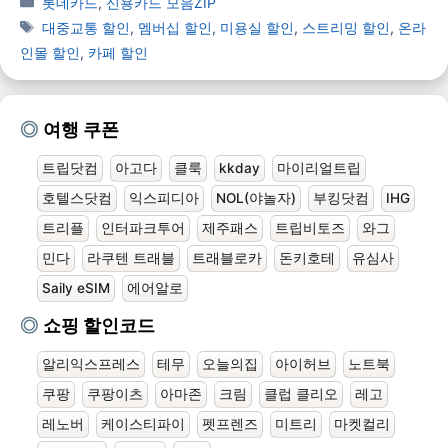
롯데카드
,
신용카드 모음ZIP
대중교통 할인
,
멤버십 할인
,
미용실 할인
,
스트리밍 할인
,
온라
인몰 할인
,
카페 할인
여행 쿠폰
트립닷컴
아고다
클룩
kkday
마이리얼트립
호텔스닷컴
익스피디아
NOL(야놀자)
부킹닷컴
IHG
트리플
인터파크투어
제주패스
트립비토즈
와그
민다
라쿠텐 트래블
트래블로카
돈키호테
유심사
Saily eSIM
에어알로
쇼핑 할인코드
알리익스프레스
테무
오늘의집
아이허브
노트북
쿠팡
쿠팡이츠
아마존
크림
클럽 클리오
레고
레노버
케이스티파이
펫프렌즈
미트리
마켓컬리