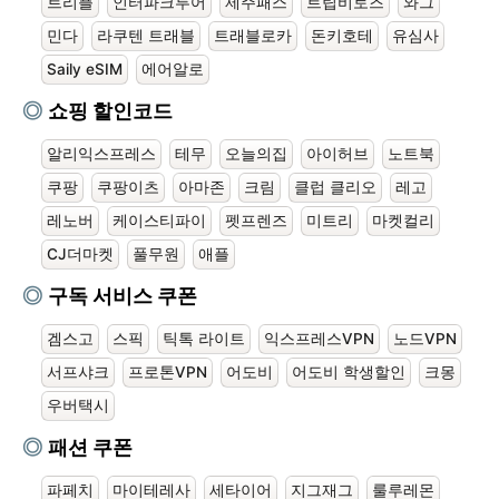
트리플
인터파크투어
제주패스
트립비토즈
와그
민다
라쿠텐 트래블
트래블로카
돈키호테
유심사
Saily eSIM
에어알로
쇼핑 할인코드
알리익스프레스
테무
오늘의집
아이허브
노트북
쿠팡
쿠팡이츠
아마존
크림
클럽 클리오
레고
레노버
케이스티파이
펫프렌즈
미트리
마켓컬리
CJ더마켓
풀무원
애플
구독 서비스 쿠폰
겜스고
스픽
틱톡 라이트
익스프레스VPN
노드VPN
서프샤크
프로톤VPN
어도비
어도비 학생할인
크몽
우버택시
패션 쿠폰
파페치
마이테레사
세타이어
지그재그
룰루레몬