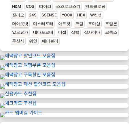
H&M
COS
띠어리
스와로브스키
엔드클로딩
질리오
24S
SSENSE
YOOX
HBX
W컨셉
더아웃넷
미스터포터
아르켓
크림
조마샵
조말론
알로요가
네타포르테
디젤
샵밥
샵사이다
크록스
무신사
쉬인
에이블리