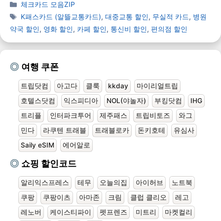
체크카드 모음ZIP
K패스카드 (알뜰교통카드)
,
대중교통 할인
,
무실적 카드
,
병원
약국 할인
,
영화 할인
,
카페 할인
,
통신비 할인
,
편의점 할인
여행 쿠폰
트립닷컴
아고다
클룩
kkday
마이리얼트립
호텔스닷컴
익스피디아
NOL(야놀자)
부킹닷컴
IHG
트리플
인터파크투어
제주패스
트립비토즈
와그
민다
라쿠텐 트래블
트래블로카
돈키호테
유심사
Saily eSIM
에어알로
쇼핑 할인코드
알리익스프레스
테무
오늘의집
아이허브
노트북
쿠팡
쿠팡이츠
아마존
크림
클럽 클리오
레고
레노버
케이스티파이
펫프렌즈
미트리
마켓컬리