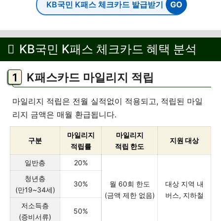
KB국민 K패스 체크카드 발급받기
KB국민 K패스 체크카드 혜택 분석
K패스카드 마일리지 적립
마일리지 적립은 전월 실적없이 적용되고, 적립된 마일
리지 금액은 매월 환급됩니다.
마일리지
마일리지
구분
지원 대상
적립률
적립 한도
일반층
20%
청년층
30%
월 60회 한도
대상 지역 내
(만19~34세)
(금액 제한 없음)
버스, 지하철
저소득층
50%
(증비서류)