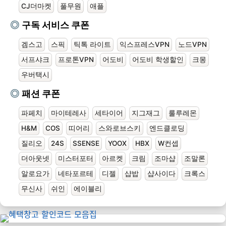
CJ더마켓
풀무원
애플
구독 서비스 쿠폰
겜스고
스픽
틱톡 라이트
익스프레스VPN
노드VPN
서프샤크
프로톤VPN
어도비
어도비 학생할인
크몽
우버택시
패션 쿠폰
파페치
마이테레사
세타이어
지그재그
룰루레몬
H&M
COS
띠어리
스와로브스키
엔드클로딩
질리오
24S
SSENSE
YOOX
HBX
W컨셉
더아웃넷
미스터포터
아르켓
크림
조마샵
조말론
알로요가
네타포르테
디젤
샵밥
샵사이다
크록스
무신사
쉬인
에이블리