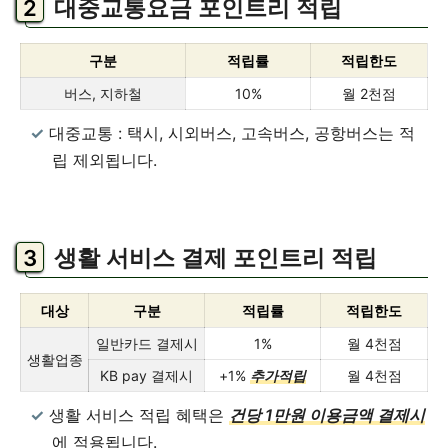
대중교통요금 포인트리 적립
에서는 알뜰교통카드 마일리지 적립
혜택, 조...
더 보기
구분
적립률
적립한도
버스, 지하철
10%
월 2천점
대중교통 : 택시, 시외버스, 고속버스, 공항버스는 적
립 제외됩니다.
생활 서비스 결제 포인트리 적립
대상
구분
적립률
적립한도
일반카드 결제시
1%
월 4천점
생활업종
KB pay 결제시
+1%
추가적립
월 4천점
생활 서비스 적립 혜택은
건당 1만원 이용금액 결제시
에 적용됩니다.