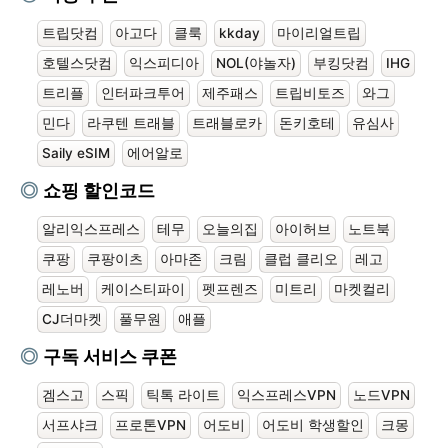
트립닷컴
아고다
클룩
kkday
마이리얼트립
호텔스닷컴
익스피디아
NOL(야놀자)
부킹닷컴
IHG
트리플
인터파크투어
제주패스
트립비토즈
와그
민다
라쿠텐 트래블
트래블로카
돈키호테
유심사
Saily eSIM
에어알로
쇼핑 할인코드
알리익스프레스
테무
오늘의집
아이허브
노트북
쿠팡
쿠팡이츠
아마존
크림
클럽 클리오
레고
레노버
케이스티파이
펫프렌즈
미트리
마켓컬리
CJ더마켓
풀무원
애플
구독 서비스 쿠폰
겜스고
스픽
틱톡 라이트
익스프레스VPN
노드VPN
서프샤크
프로톤VPN
어도비
어도비 학생할인
크몽