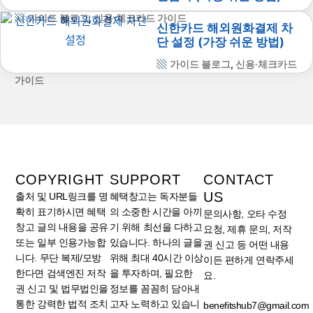
가이드 블로그
,
신용·체크카드 가이드
신한카드 해외원화결제 차
단 설정 (가장 쉬운 방법)
가이드 블로그
,
신용·체크카드
가이드
COPYRIGHT
SUPPORT
CONTACT
US
출처 및 URL링크를 명
혜택창고는 독자분들
확히 표기하시면 혜택
의 소중한 시간을 아끼
문의사항, 오타 수정
창고 글의 내용을 공유
기 위해 최선을 다하고
요청, 제휴 문의, 저작
또는 일부 인용가능합
있습니다. 하나의 글을
권 신고 등 어떤 내용
니다. 무단 복제/모방
위해 최대 40시간 이상
이든 편하게 연락주세
한다면 검색엔진 저작
을 투자하며, 필요한
요.
권 신고 및 법무법인을
정보를 꼼꼼히 담아내
통한 강력한 법적 조치
고자 노력하고 있습니
benefitshub7@gmail.com