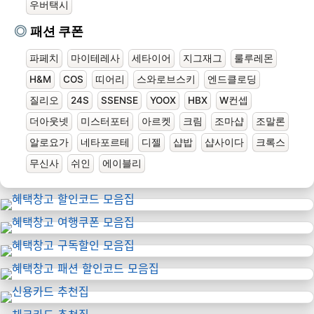
우버택시
패션 쿠폰
파페치
마이테레사
세타이어
지그재그
룰루레몬
H&M
COS
띠어리
스와로브스키
엔드클로딩
질리오
24S
SSENSE
YOOX
HBX
W컨셉
더아웃넷
미스터포터
아르켓
크림
조마샵
조말론
알로요가
네타포르테
디젤
샵밥
샵사이다
크록스
무신사
쉬인
에이블리