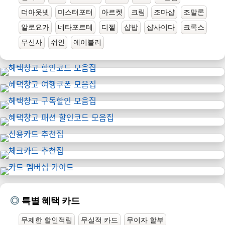
더아웃넷
미스터포터
아르켓
크림
조마샵
조말론
알로요가
네타포르테
디젤
샵밥
샵사이다
크록스
무신사
쉬인
에이블리
특별 혜택 카드
무제한 할인적립
무실적 카드
무이자 할부