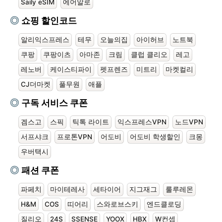
Saily eSIM
에어알로
쇼핑 할인코드
알리익스프레스
테무
오늘의집
아이허브
노트북
쿠팡
쿠팡이츠
아마존
크림
클럽 클리오
레고
레노버
케이스티파이
펫프렌즈
미트리
마켓컬리
CJ더마켓
풀무원
애플
구독 서비스 쿠폰
겜스고
스픽
틱톡 라이트
익스프레스VPN
노드VPN
서프샤크
프로톤VPN
어도비
어도비 학생할인
크몽
우버택시
패션 쿠폰
파페치
마이테레사
세타이어
지그재그
룰루레몬
H&M
COS
띠어리
스와로브스키
엔드클로딩
질리오
24S
SSENSE
YOOX
HBX
W컨셉