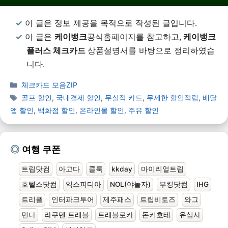
이 글은 정보 제공을 목적으로 작성된 글입니다.
이 글은
케이뱅크
공식홈페이지를 참고하고,
케이뱅크
플러스 체크카드
상품설명서를 바탕으로 정리하였습
니다.
체크카드 모음ZIP
골프 할인
,
국내결제 할인
,
무실적 카드
,
무제한 할인적립
,
배달
앱 할인
,
백화점 할인
,
온라인몰 할인
,
주유 할인
여행 쿠폰
트립닷컴
아고다
클룩
kkday
마이리얼트립
호텔스닷컴
익스피디아
NOL(야놀자)
부킹닷컴
IHG
트리플
인터파크투어
제주패스
트립비토즈
와그
민다
라쿠텐 트래블
트래블로카
돈키호테
유심사