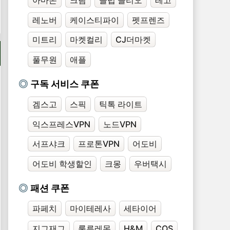
레노버
케이스티파이
펫프렌즈
미트리
마켓컬리
CJ더마켓
풀무원
애플
구독 서비스 쿠폰
겜스고
스픽
틱톡 라이트
익스프레스VPN
노드VPN
서프샤크
프로톤VPN
어도비
어도비 학생할인
크몽
우버택시
패션 쿠폰
파페치
마이테레사
세타이어
지그재그
룰루레몬
H&M
COS