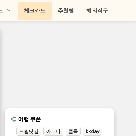
드
체크카드
추천템
해외직구
여행 쿠폰
트립닷컴
아고다
클룩
kkday