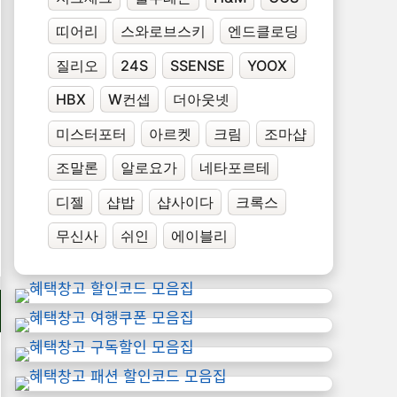
띠어리
스와로브스키
엔드클로딩
질리오
24S
SSENSE
YOOX
HBX
W컨셉
더아웃넷
미스터포터
아르켓
크림
조마샵
조말론
알로요가
네타포르테
디젤
샵밥
샵사이다
크록스
무신사
쉬인
에이블리