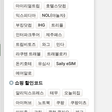
마이리얼트립
호텔스닷컴
익스피디아
NOL(야놀자)
부킹닷컴
IHG
트리플
인터파크투어
제주패스
트립비토즈
와그
민다
라쿠텐 트래블
트래블로카
돈키호테
유심사
Saily eSIM
에어알로
쇼핑 할인코드
알리익스프레스
테무
오늘의집
아이허브
노트북
쿠팡
쿠팡이츠
아마존
크림
클럽 클리오
레고