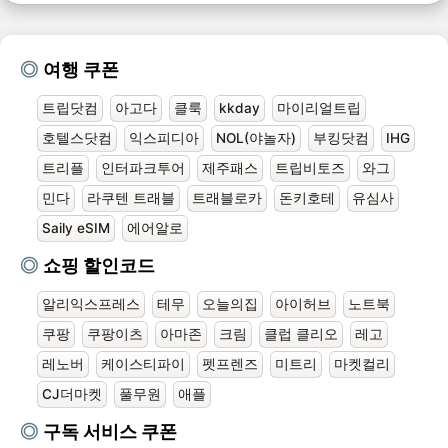
여행 쿠폰
트립닷컴
아고다
클룩
kkday
마이리얼트립
호텔스닷컴
익스피디아
NOL(야놀자)
부킹닷컴
IHG
트리플
인터파크투어
제주패스
트립비토즈
와그
민다
라쿠텐 트래블
트래블로카
돈키호테
유심사
Saily eSIM
에어알로
쇼핑 할인코드
알리익스프레스
테무
오늘의집
아이허브
노트북
쿠팡
쿠팡이츠
아마존
크림
클럽 클리오
레고
레노버
케이스티파이
펫프렌즈
미트리
마켓컬리
CJ더마켓
풀무원
애플
구독 서비스 쿠폰