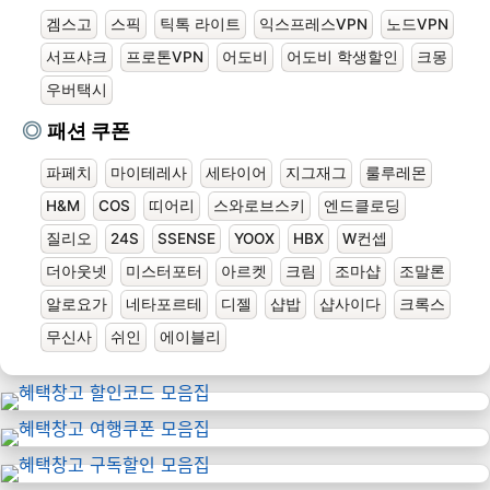
겜스고
스픽
틱톡 라이트
익스프레스VPN
노드VPN
서프샤크
프로톤VPN
어도비
어도비 학생할인
크몽
우버택시
패션 쿠폰
파페치
마이테레사
세타이어
지그재그
룰루레몬
H&M
COS
띠어리
스와로브스키
엔드클로딩
질리오
24S
SSENSE
YOOX
HBX
W컨셉
더아웃넷
미스터포터
아르켓
크림
조마샵
조말론
알로요가
네타포르테
디젤
샵밥
샵사이다
크록스
무신사
쉬인
에이블리