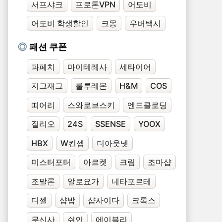
서프샤크
프로톤VPN
어도비
어도비 학생할인
크몽
우버택시
패션 쿠폰
파페치
마이테레사
세타이어
지그재그
룰루레몬
H&M
COS
띠어리
스와로브스키
엔드클로딩
질리오
24S
SSENSE
YOOX
HBX
W컨셉
더아웃넷
미스터포터
아르켓
크림
조마샵
조말론
알로요가
네타포르테
디젤
샵밥
샵사이다
크록스
무신사
쉬인
에이블리