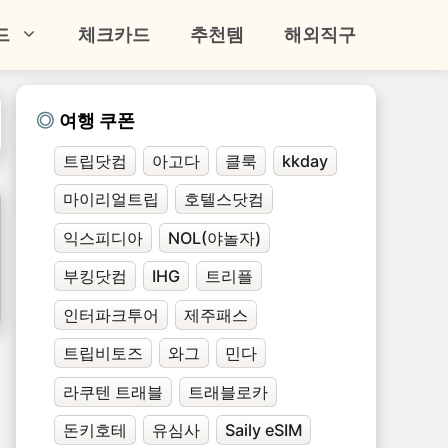
드
체크카드
추천템
해외직구
여행 쿠폰
트립닷컴
아고다
클룩
kkday
마이리얼트립
호텔스닷컴
익스피디아
NOL(야놀자)
부킹닷컴
IHG
트리플
인터파크투어
제주패스
트립비토즈
와그
민다
라쿠텐 트래블
트래블로카
돈키호테
유심사
Saily eSIM