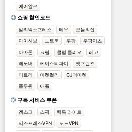
에어알로
쇼핑 할인코드
알리익스프레스
테무
오늘의집
아이허브
노트북
쿠팡
쿠팡이츠
아마존
크림
클럽 클리오
레고
레노버
케이스티파이
펫프렌즈
미트리
마켓컬리
CJ더마켓
풀무원
애플
구독 서비스 쿠폰
겜스고
스픽
틱톡 라이트
익스프레스VPN
노드VPN